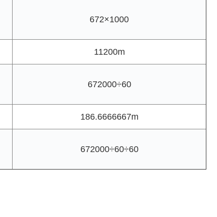
672×1000
11200m
672000÷60
186.6666667m
672000÷60÷60