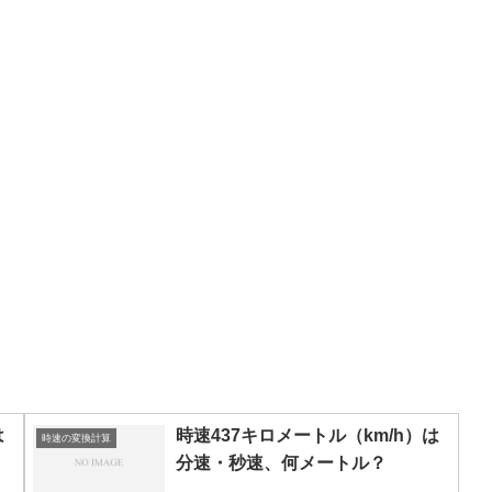
は
時速437キロメートル（km/h）は
時速の変換計算
分速・秒速、何メートル？