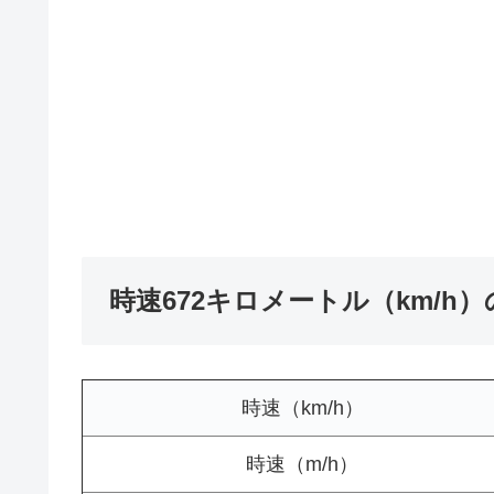
時速672キロメートル（km/h
時速（km/h）
時速（m/h）