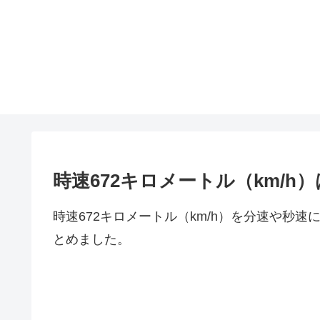
時速672キロメートル（km/
時速672キロメートル（km/h）を分速や秒
とめました。