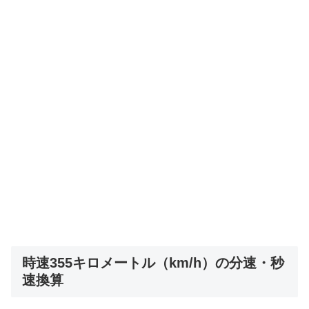
時速355キロメートル（km/h）の分速・秒
速換算