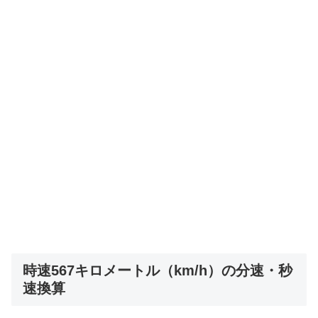
時速567キロメートル（km/h）の分速・秒
速換算