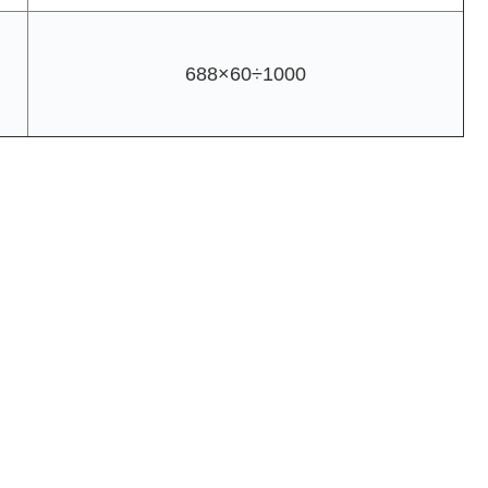
688×60÷1000