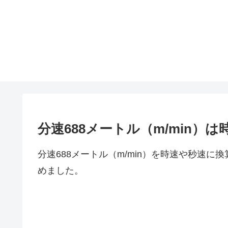
分速688メートル（m/min
分速688メートル（m/min）を時速や秒速
めました。