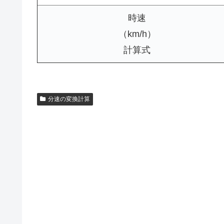
時速
（km/h）
計算式
分速の変換計算