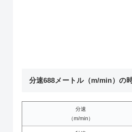
分速688メートル（m/min）
分速
（m/min）