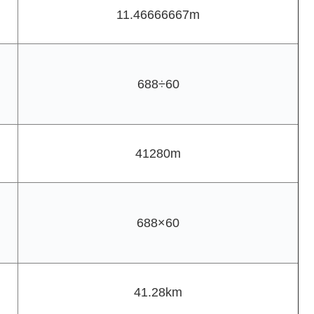
11.46666667m
688÷60
41280m
688×60
41.28km