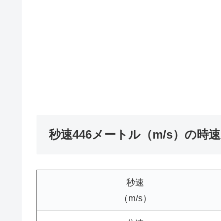
秒速446メートル（m/s）の時
秒速
（m/s）