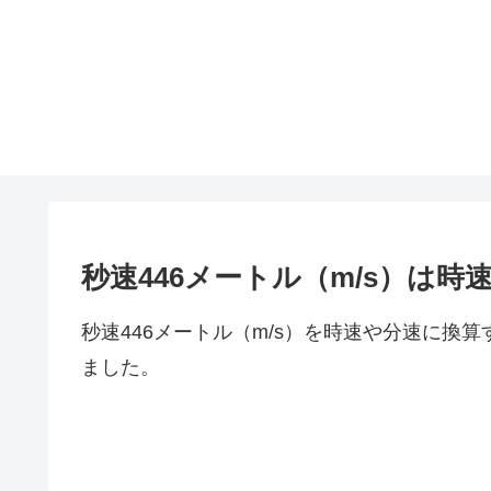
秒速446メートル（m/s）は
秒速446メートル（m/s）を時速や分速に換
ました。