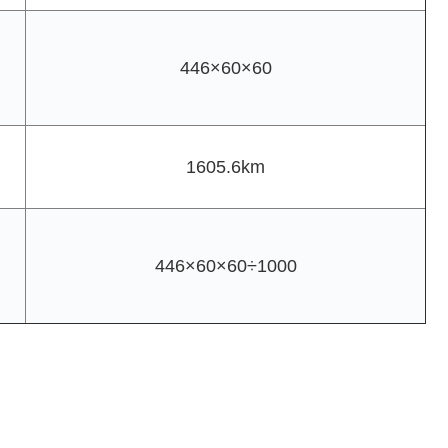
446×60×60
1605.6km
446×60×60÷1000