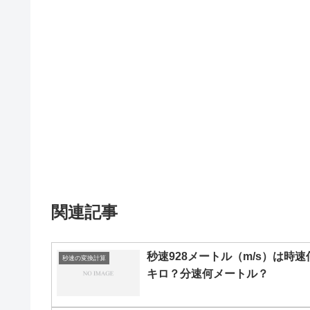
関連記事
秒速928メートル（m/s）は時速
秒速の変換計算
キロ？分速何メートル？