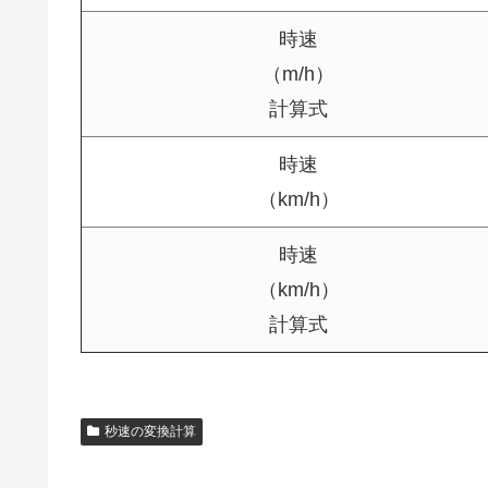
時速
（m/h）
計算式
時速
（km/h）
時速
（km/h）
計算式
秒速の変換計算