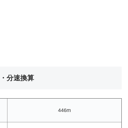
速・分速換算
446m