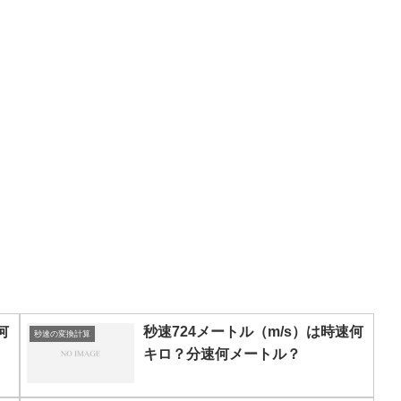
何
秒速724メートル（m/s）は時速何
秒速の変換計算
キロ？分速何メートル？