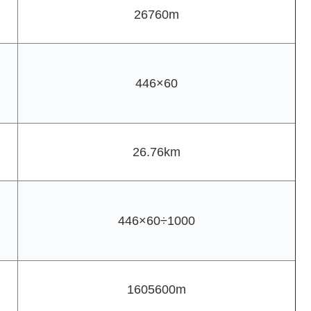
26760m
446×60
26.76km
446×60÷1000
1605600m