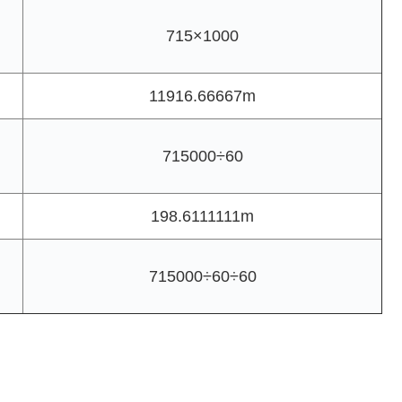
715×1000
11916.66667m
715000÷60
198.6111111m
715000÷60÷60