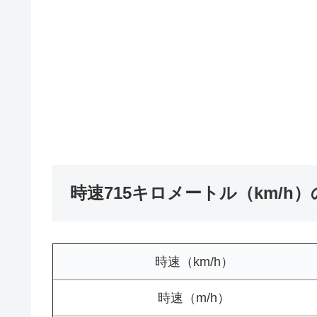
時速715キロメートル（km/h
時速（km/h）
時速（m/h）