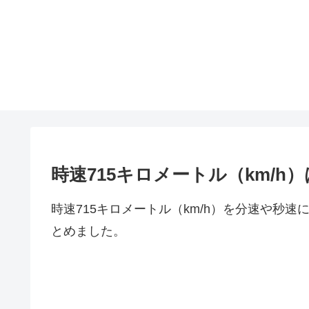
時速715キロメートル（km/
時速715キロメートル（km/h）を分速や秒
とめました。