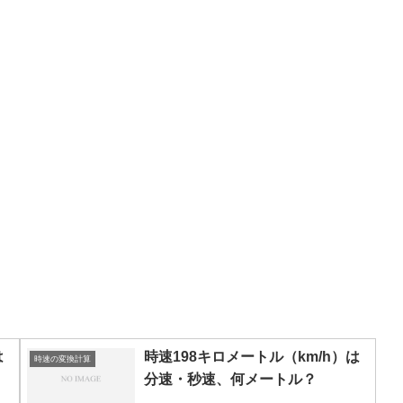
は
時速198キロメートル（km/h）は
時速の変換計算
分速・秒速、何メートル？