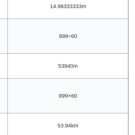
14.98333333m
899÷60
53940m
899×60
53.94km