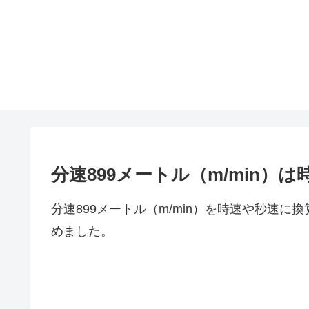
分速899メートル（m/min
分速899メートル（m/min）を時速や秒速
めました。