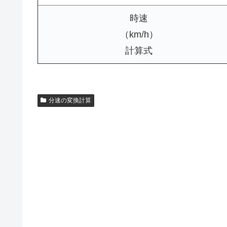
時速
（km/h）
計算式
分速の変換計算