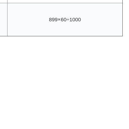
899×60÷1000