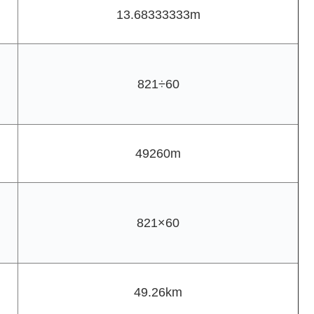
13.68333333m
821÷60
49260m
821×60
49.26km