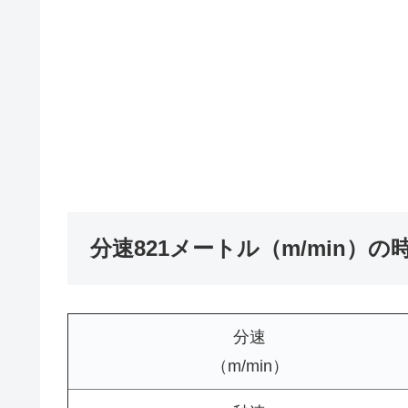
分速821メートル（m/min）
分速
（m/min）