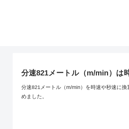
分速821メートル（m/min
分速821メートル（m/min）を時速や秒速
めました。