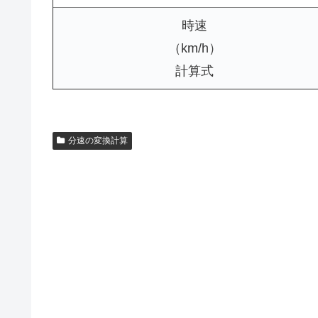
時速
（km/h）
計算式
分速の変換計算