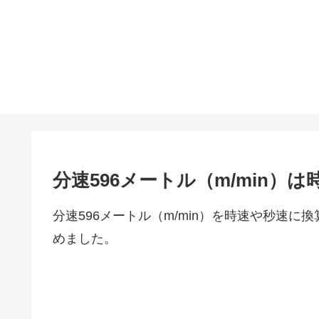
分速596メートル（m/min
分速596メートル（m/min）を時速や秒速
めました。