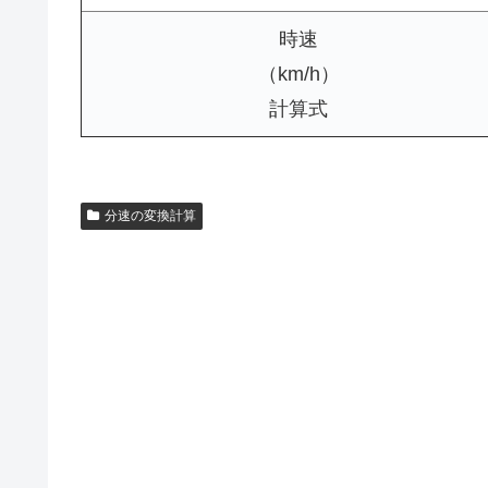
時速
（km/h）
計算式
分速の変換計算