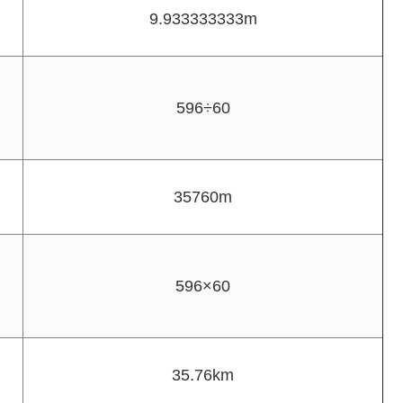
9.933333333m
596÷60
35760m
596×60
35.76km