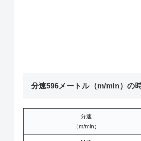
分速596メートル（m/min）
分速
（m/min）