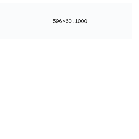
596×60÷1000