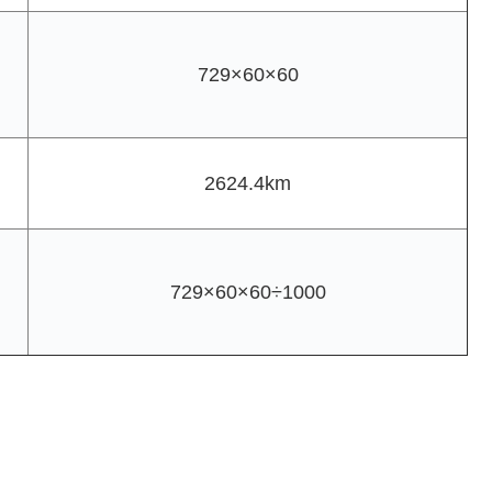
729×60×60
2624.4km
729×60×60÷1000