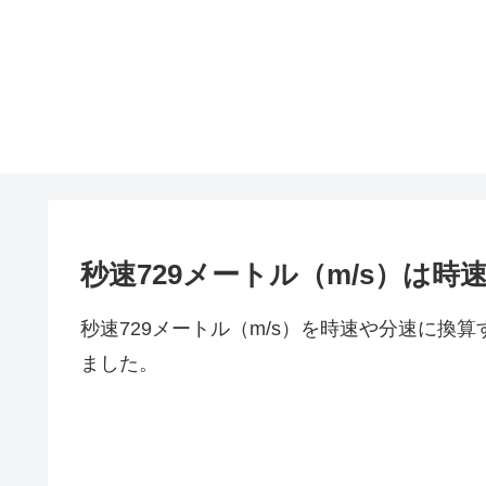
秒速729メートル（m/s）は
秒速729メートル（m/s）を時速や分速に換
ました。