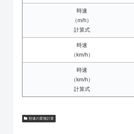
時速
（m/h）
計算式
時速
（km/h）
時速
（km/h）
計算式
秒速の変換計算