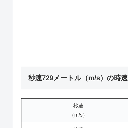
秒速729メートル（m/s）の時
秒速
（m/s）