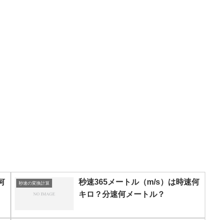
何
秒速365メートル（m/s）は時速何
秒速の変換計算
キロ？分速何メートル？