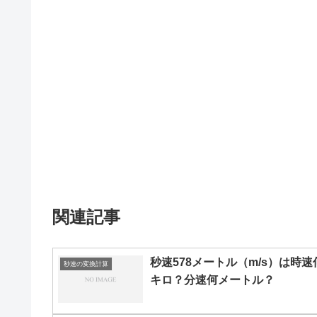
関連記事
秒速578メートル（m/s）は時速
秒速の変換計算
キロ？分速何メートル？