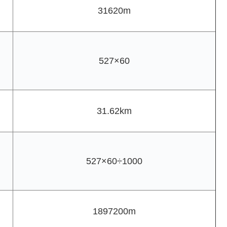
31620m
527×60
31.62km
527×60÷1000
1897200m