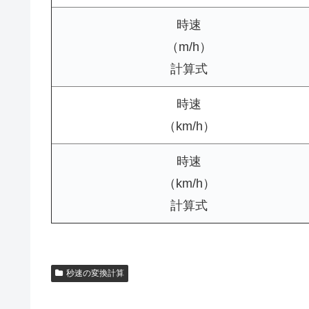
時速
（m/h）
計算式
時速
（km/h）
時速
（km/h）
計算式
秒速の変換計算