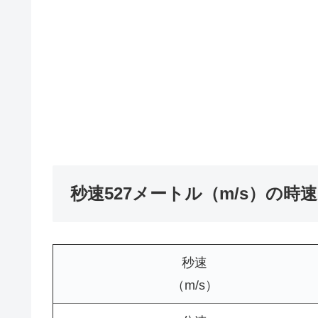
秒速527メートル（m/s）の時
秒速
（m/s）