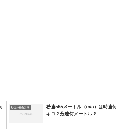
何
秒速565メートル（m/s）は時速何
秒速の変換計算
キロ？分速何メートル？