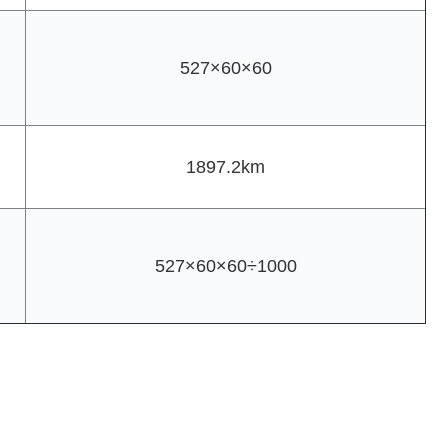
527×60×60
1897.2km
527×60×60÷1000