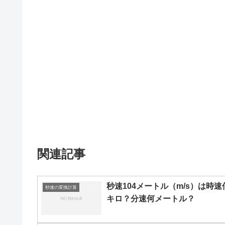
関連記事
秒速104メートル（m/s）は時速
秒速の変換計算
キロ？分速何メートル？