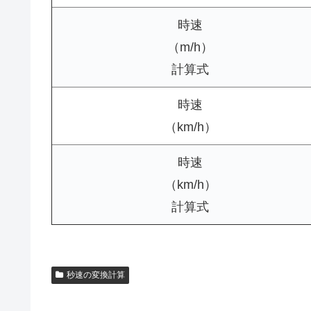
時速
（m/h）
計算式
時速
（km/h）
時速
（km/h）
計算式
秒速の変換計算