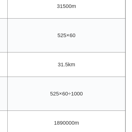
31500m
525×60
31.5km
525×60÷1000
1890000m