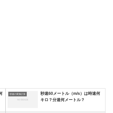
何
秒速60メートル（m/s）は時速何
秒速の変換計算
キロ？分速何メートル？