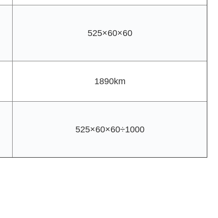
525×60×60
1890km
525×60×60÷1000