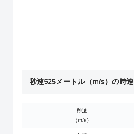
秒速525メートル（m/s）の時
秒速
（m/s）