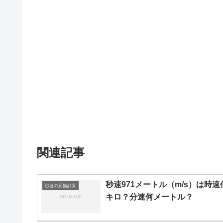
関連記事
秒速971メートル（m/s）は時速
秒速の変換計算
キロ？分速何メートル？