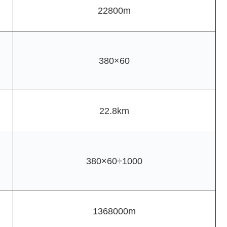
22800m
380×60
22.8km
380×60÷1000
1368000m