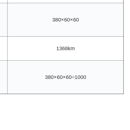
380×60×60
1368km
380×60×60÷1000