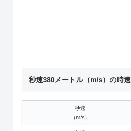
秒速380メートル（m/s）の時
秒速
（m/s）