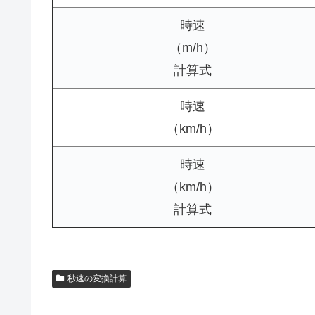
時速
（m/h）
計算式
時速
（km/h）
時速
（km/h）
計算式
秒速の変換計算