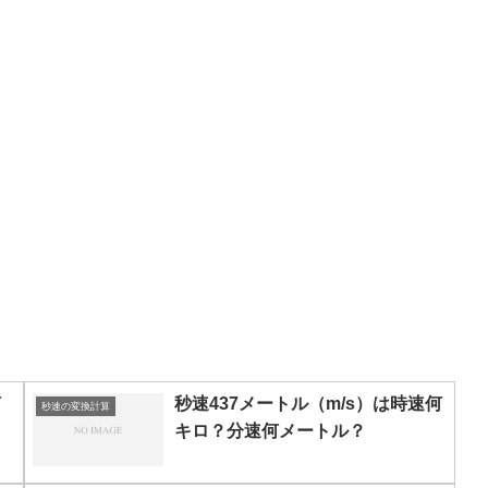
何
秒速437メートル（m/s）は時速何
秒速の変換計算
キロ？分速何メートル？