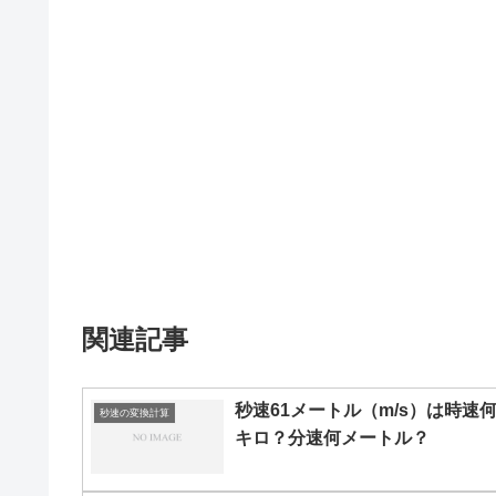
関連記事
秒速61メートル（m/s）は時速
秒速の変換計算
キロ？分速何メートル？