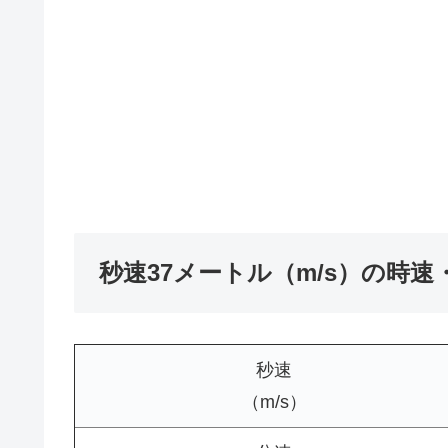
秒速37メートル（m/s）の時速
秒速
（m/s）