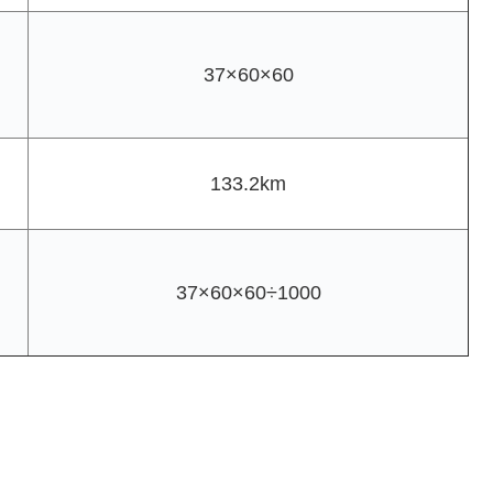
37×60×60
133.2km
37×60×60÷1000