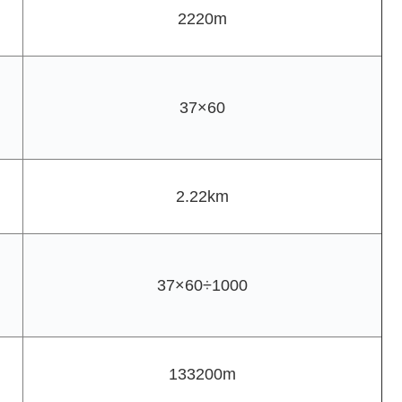
2220m
37×60
2.22km
37×60÷1000
133200m