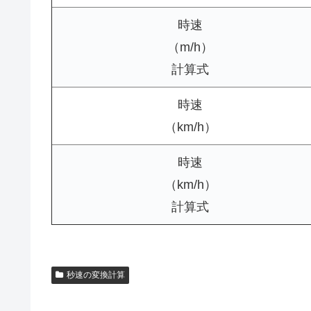
時速
（m/h）
計算式
時速
（km/h）
時速
（km/h）
計算式
秒速の変換計算