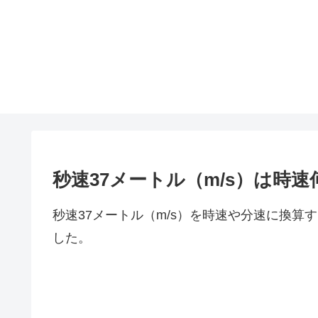
秒速37メートル（m/s）は時
秒速37メートル（m/s）を時速や分速に換算
した。