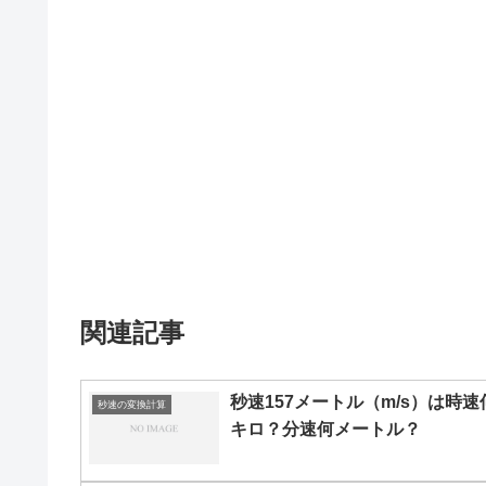
関連記事
秒速157メートル（m/s）は時速
秒速の変換計算
キロ？分速何メートル？