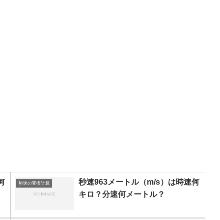
何
秒速963メートル（m/s）は時速何
秒速の変換計算
キロ？分速何メートル？